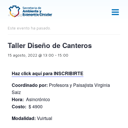
Ir
al
« Todos los Eventos
contenido
Este evento ha pasado.
Taller Diseño de Canteros
15 agosto, 2022 @ 13:00
-
15:00
Haz click aquí para INSCRIBIRTE
Coordinado por:
Profesora y Paisajista Virginia
Saiz
Hora:
Asincrónico
Costo:
$ 4900
Modalidad:
Vuirtual