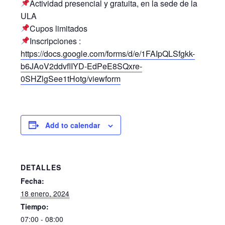
Actividad presencial y gratuita, en la sede de la
ULA
Cupos limitados
Inscripciones :
https://docs.google.com/forms/d/e/1FAIpQLSfgkk-
b6JAoV2ddvflIYD-EdPeE8SQxre-
0SHZlgSee1tHotg/viewform
Add to calendar
DETALLES
Fecha:
18 enero, 2024
Tiempo:
07:00 - 08:00