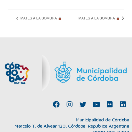
MATES A LA SOMBRA
MATES A LA SOMBRA
F
I
T
Y
F
L
a
n
w
o
l
i
c
s
i
u
i
n
Municipalidad de Córdoba
e
t
t
t
c
k
Marcelo T. de Alvear 120, Córdoba. República Argentina
b
a
t
u
k
e
0800-888-0404