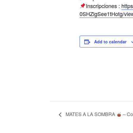
Inscripciones :
http
0SHZlgSee1tHotg/vie
Add to calendar
MATES A LA SOMBRA
– Co