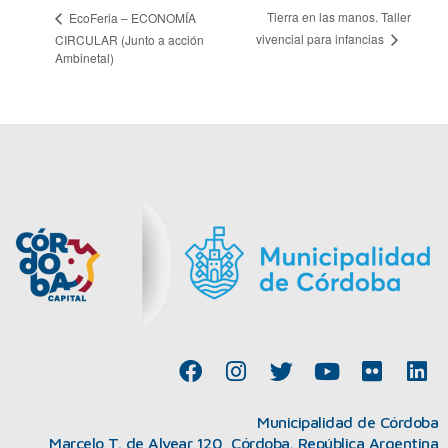
Tierra en las manos. Taller
EcoFeria – ECONOMÍA
vivencial para infancias
CIRCULAR (Junto a acción
Ambinetal)
F
I
T
Y
F
L
a
n
w
o
l
i
c
s
i
u
i
n
Municipalidad de Córdoba
e
t
t
t
c
k
Marcelo T. de Alvear 120, Córdoba. República Argentina