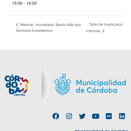
15:00 - 16:00
Taller de huerta para
Webinar: Humedales, Mucho Más que
Servicios Ecosistémico
infancias
F
I
T
Y
F
L
a
n
w
o
l
i
c
s
i
u
i
n