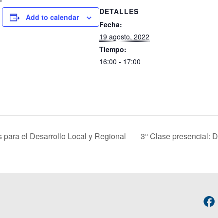
DETALLES
Add to calendar
Fecha:
19 agosto, 2022
Tiempo:
16:00 - 17:00
 para el Desarrollo Local y Regional
3° Clase presencial: 
F
a