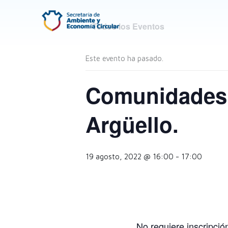
Ir
al
« Todos los Eventos
contenido
Este evento ha pasado.
Comunidades S
Argüello.
19 agosto, 2022 @ 16:00
-
17:00
No requiere inscripció