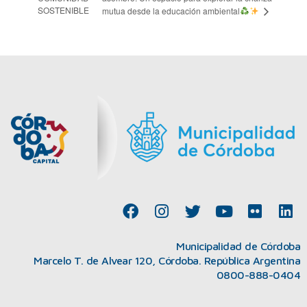
SOSTENIBLE
mutua desde la educación ambiental
F
I
T
Y
F
L
a
n
w
o
l
i
c
s
i
u
i
n
Municipalidad de Córdoba
e
t
t
t
c
k
Marcelo T. de Alvear 120, Córdoba. República Argentina
b
a
t
u
k
e
0800-888-0404
o
g
e
b
r
d
o
r
r
e
i